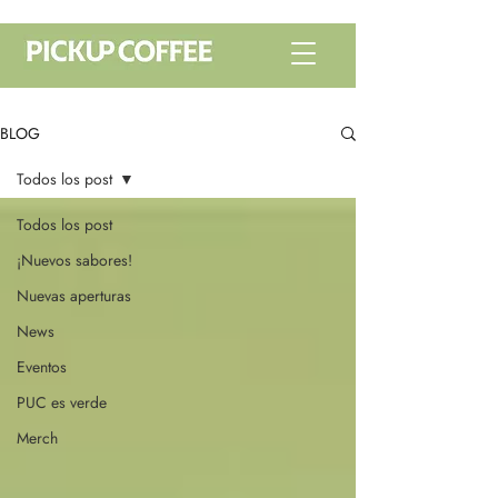
BLOG
Todos los post
Todos los post
¡Nuevos sabores!
Nuevas aperturas
News
Eventos
PUC es verde
Merch