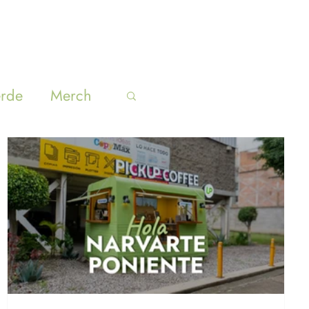
SUCURSALES
BLOG
ACERCA
erde
Merch
Inicia sesión/ Regístrate