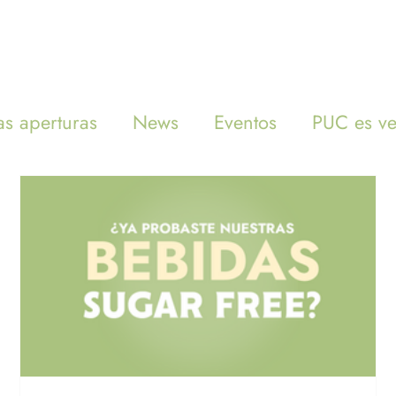
INICIO
MENÚ
s aperturas
News
Eventos
PUC es v