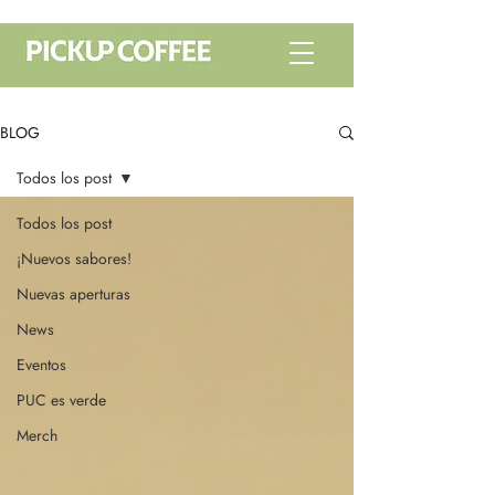
BLOG
Todos los post
Todos los post
¡Nuevos sabores!
Nuevas aperturas
News
Eventos
PUC es verde
Merch