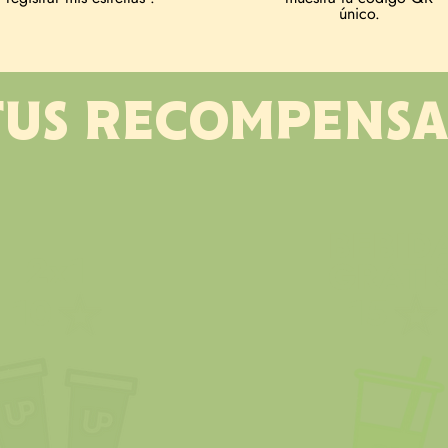
único.
TUS RECOMPENSA
BEBID
2x1
GRATI
10
15