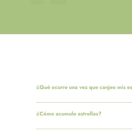
¿Qué ocurre una vez que canjeo mis es
Las estrellas se restan de tu saldo cuando las 
¿Cómo acumulo estrellas?
Cada bebida equivale a una estrella.