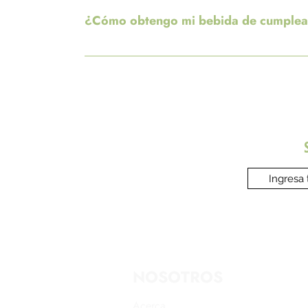
¿Cómo obtengo mi bebida de cumple
La bebida de cumpleaños se agrega al principio 
NOSOTROS
Acerca