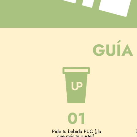
GUÍA
01
Pide tu bebida PUC (¡la
que más te guste!).