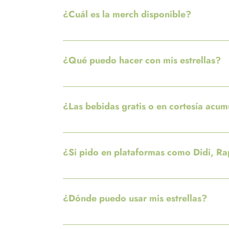
¿Cuál es la merch disponible?
Puedes canjear tus estrellas por merch oficial c
¿Qué puedo hacer con mis estrellas?
¡Tu experiencia Pickup Coffee se vuelve aún más
estrellas: Size Up para esos antojos grandes 10 
¿Las bebidas gratis o en cortesía acum
estrellas: ¡Merch exclusivo para mostrar tu estil
No acumulan estrellas.
¿Si pido en plataformas como Didi, Ra
No, solo es posible acumular acudiendo a cualq
¿Dónde puedo usar mis estrellas?
Puedes canjearlas por recompensas en cualquier