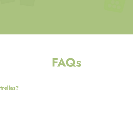
FAQs
trellas?
cambias por un premio o recompensa.