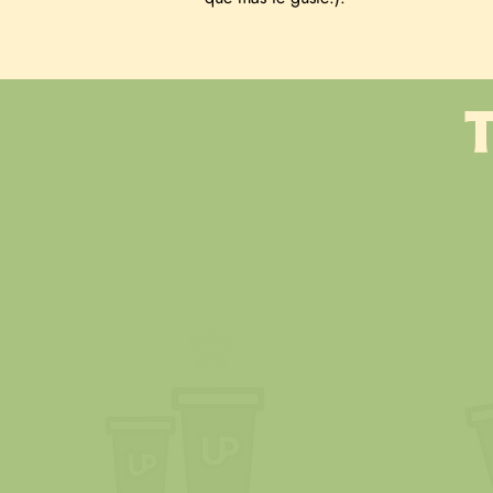
SIZE UP
5