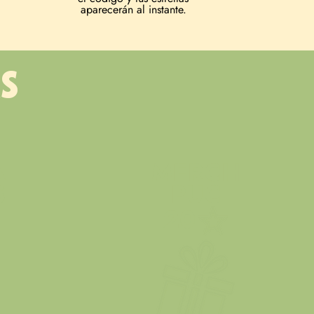
aparecerán al instante.
S
A
MERCH
S
PUC
20