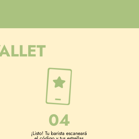
ALLET
04
¡Listo! Tu barista escaneará
el código y tus estrellas