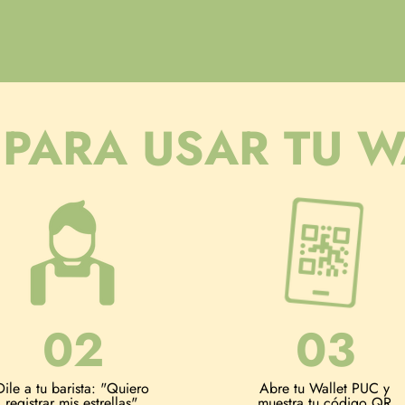
 PARA USAR TU W
02
03
Dile a tu barista: "Quiero
Abre tu Wallet PUC y
registrar mis estrellas".
muestra tu código QR