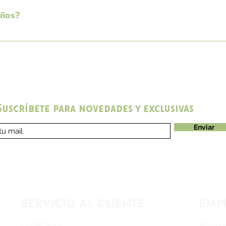
años?
de cada mes, es necesario haber tenido registrado el wallet antes
Suscríbete para novedades y exclusivas
Enviar
SERVICIO AL CLIENTE
EMP
Contáctanos
Término