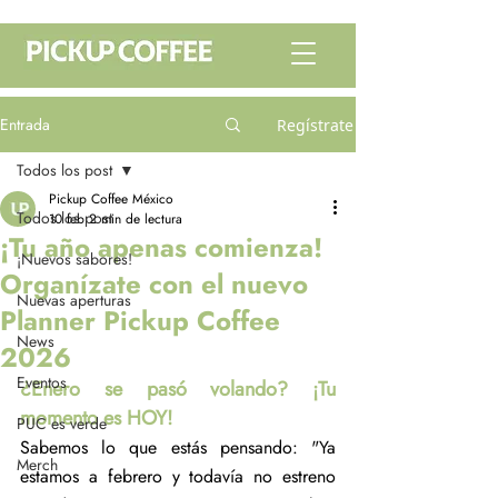
Entrada
Regístrate
Todos los post
Pickup Coffee México
Todos los post
10 feb
2 min de lectura
¡Tu año apenas comienza!
¡Nuevos sabores!
Organízate con el nuevo
Nuevas aperturas
Planner Pickup Coffee
News
2026
Eventos
¿Enero se pasó volando? ¡Tu 
momento es HOY!
PUC es verde
Sabemos lo que estás pensando: "Ya 
Merch
estamos a febrero y todavía no estreno 