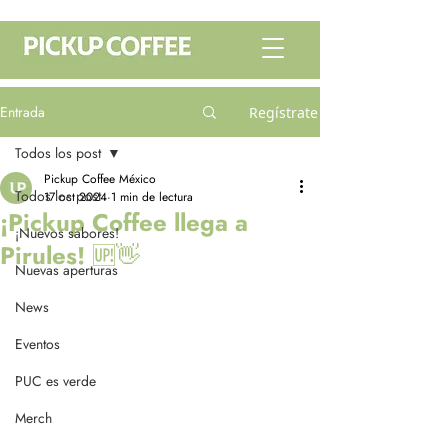
Entrada
Regístrate
Todos los post
Pickup Coffee México
Todos los post
17 oct 2024
1 min de lectura
¡Pickup Coffee llega a
¡Nuevos sabores!
Pirules! 🆙👋
Nuevas aperturas
News
Eventos
PUC es verde
Merch