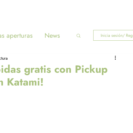
INICIO
MENÚ
s aperturas
News
Inicia sesión/ Regí
ctura
das gratis con Pickup
n Katami!