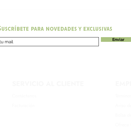
es a nosotros! El 2°
¡Pickup Coffee Wallet: T
io de Pickup
llave a recompensas
ne con estrellas
exclusivas y merch oficia
Suscríbete para novedades y exclusivas
Enviar
SERVICIO AL CLIENTE
EMP
Contáctanos
Término
Facturación
Aviso de
Bolsa d
Ofrece 