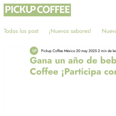
Todos los post
¡Nuevos sabores!
Nueva
Eventos
PUC es verde
Merch
Pickup Coffee México
20 may 2025
2 min de le
Gana un año de bebi
Coffee ¡Participa co