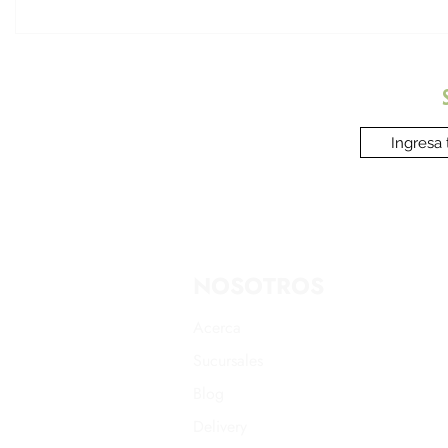
¡Algo enorme se está
¡Felicidad
cocinando! Tu Wallet se
Aniversar
transforma ✨
Coffee vie
NOSOTROS
Acerca
Sucursales
Blog
Delivery