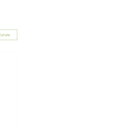
SUCURSALES
BLOG
ACERCA
strate