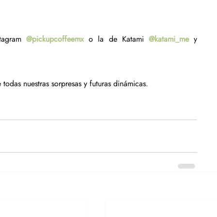
stagram 
@pickupcoffeemx
 o la de Katami 
@katami_me
 y 
 todas nuestras sorpresas y futuras dinámicas.