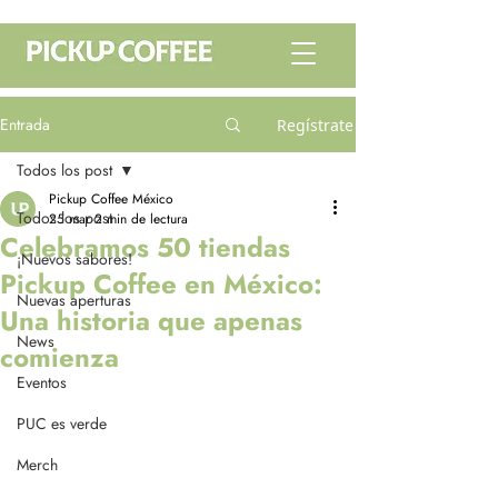
Entrada
Regístrate
Todos los post
Pickup Coffee México
Todos los post
25 mar
2 min de lectura
Celebramos 50 tiendas
¡Nuevos sabores!
Pickup Coffee en México:
Nuevas aperturas
Una historia que apenas
News
comienza
Eventos
PUC es verde
Merch