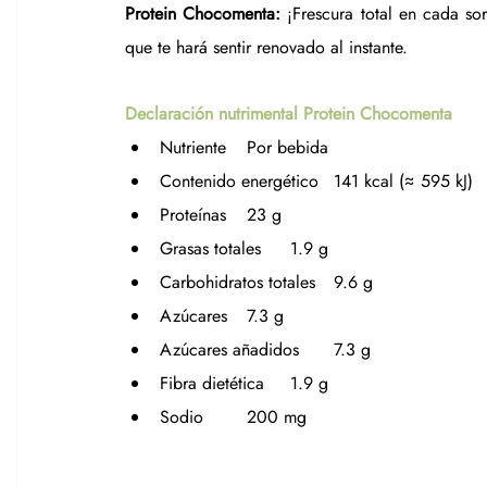
Protein Chocomenta:
 ¡Frescura total en cada so
que te hará sentir renovado al instante.
Declaración nutrimental Protein Chocomenta
Nutriente	Por bebida
Contenido energético	141 kcal (≈ 595 kJ)
Proteínas	23 g
Grasas totales	1.9 g
Carbohidratos totales	9.6 g
Azúcares	7.3 g
Azúcares añadidos	7.3 g
Fibra dietética	1.9 g
Sodio	200 mg