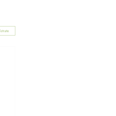
SUCURSALES
BLOG
ACERCA
strate