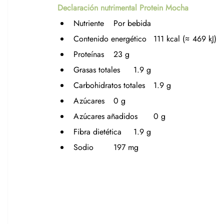
Declaración nutrimental Protein Mocha 
Nutriente	Por bebida
Contenido energético	111 kcal (≈ 469 kJ)
Proteínas	23 g
Grasas totales	1.9 g
Carbohidratos totales	1.9 g
Azúcares	0 g
Azúcares añadidos	0 g
Fibra dietética	1.9 g
Sodio	197 mg