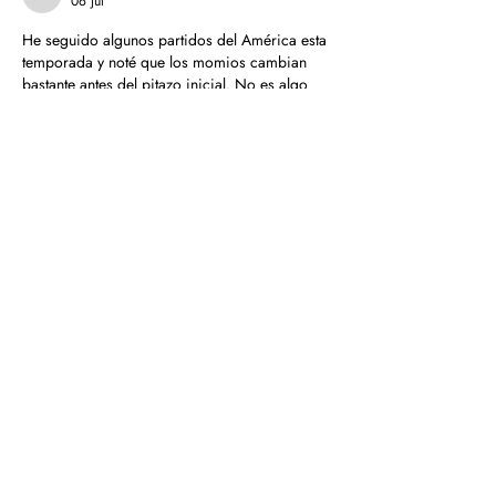
06 jul
He seguido algunos partidos del América esta 
temporada y noté que los momios cambian 
bastante antes del pitazo inicial. No es algo 
que mucha gente comenta, pero si revisas los 
movimientos de línea con atención, puedes 
entender mejor qué está pasando en el 
mercado. Para quien quiera profundizar en 
cómo se leen esas cuotas en formato decimal 
o americano, este recurso puede ser útil: 
https://www.resultadosamerica.mx/momios-
america-mexico.html
. La probabilidad 
implícita no siempre coincide con lo que uno 
espera del equipo. Los mercados…
Mostrar más
Me gusta
Reaccionar
Suscríbete para novedades y exclusivas