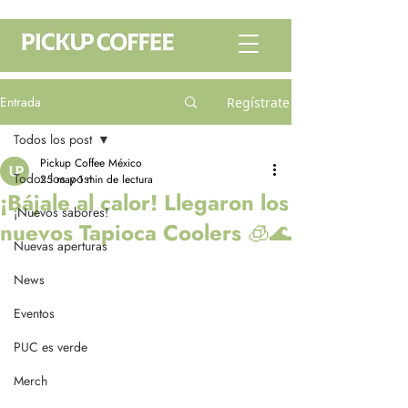
Entrada
Regístrate
Todos los post
Pickup Coffee México
Todos los post
25 may
1 min de lectura
¡Bájale al calor! Llegaron los
¡Nuevos sabores!
nuevos Tapioca Coolers 🧊🌊
Nuevas aperturas
News
Eventos
PUC es verde
Merch