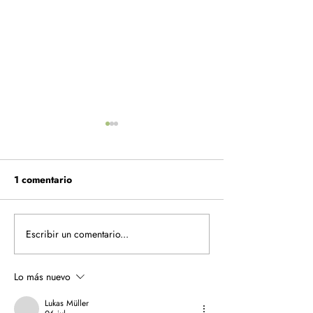
1 comentario
Escribir un comentario...
¡Relanzamos nuestro
Birdman x Pick
Chai Latte Pickup Coffee
ya está aquí
con receta mejorada! ☕️✨
Lo más nuevo
Lukas Müller