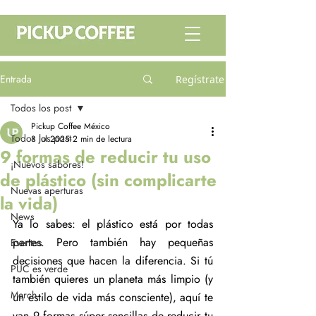
Entrada
Regístrate
Todos los post
Pickup Coffee México
Todos los post
8 jul 2025
2 min de lectura
9 formas de reducir tu uso
¡Nuevos sabores!
de plástico (sin complicarte
Nuevas aperturas
la vida)
News
Ya lo sabes: el plástico está por todas 
partes. Pero también hay pequeñas 
Eventos
decisiones que hacen la diferencia. Si tú 
PUC es verde
también quieres un planeta más limpio (y 
Merch
un estilo de vida más consciente), aquí te 
van 9 formas súper sencillas de reducir tu 