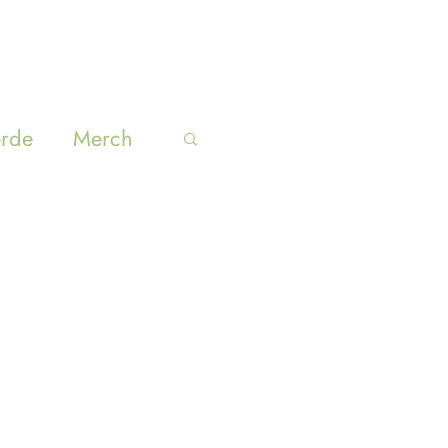
SUCURSALES
BLOG
ACERCA
erde
Merch
Inicia sesión/ Regístrate