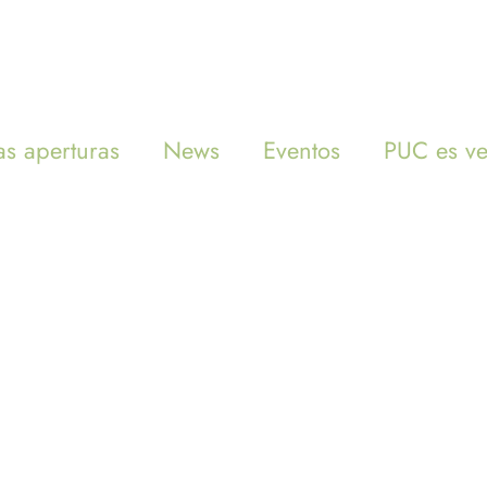
INICIO
MENÚ
s aperturas
News
Eventos
PUC es v