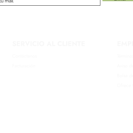
SERVICIO AL CLIENTE
EMP
Contáctanos
Término
Facturación
Aviso de
Bolsa d
Ofrece 