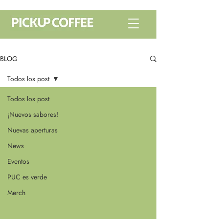
BLOG
Todos los post
Todos los post
¡Nuevos sabores!
Nuevas aperturas
News
Eventos
PUC es verde
Merch