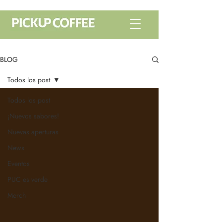
BLOG
Todos los post
Todos los post
¡Nuevos sabores!
Nuevas aperturas
News
Eventos
PUC es verde
Merch