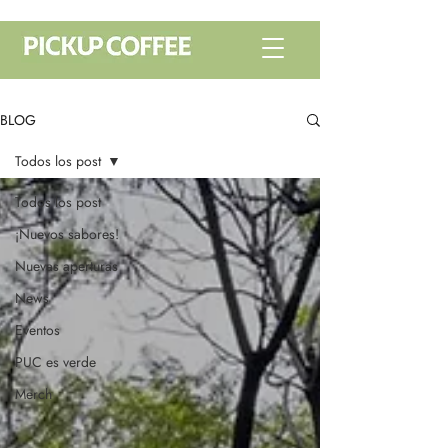
BLOG
Todos los post
Todos los post
¡Nuevos sabores!
Nuevas aperturas
News
Eventos
PUC es verde
Merch