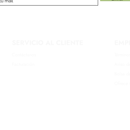
SERVICIO AL CLIENTE
EMP
Contáctanos
Término
Facturación
Aviso de
Bolsa d
Ofrece 