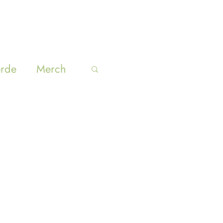
SUCURSALES
BLOG
ACERCA
erde
Merch
Inicia sesión/ Regístrate