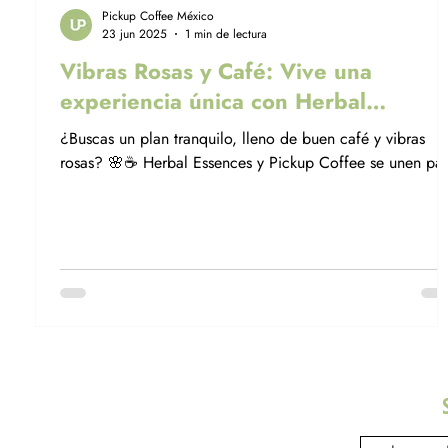
Pickup Coffee México
23 jun 2025
1 min de lectura
Vibras Rosas y Café: Vive una
experiencia única con Herbal
Essences y Pickup Coffee
¿Buscas un plan tranquilo, lleno de buen café y vibras
rosas? 🌸☕ Herbal Essences y Pickup Coffee se unen pa
traerte una experiencia única y sensorial en Casa Liverpo
(CDMX). Peinados gratis, regalos sorpresa y, por supuest
nuestro café premium para acompañar el momento.
¡Entrada libre!