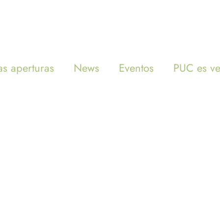
INICIO
MENÚ
s aperturas
News
Eventos
PUC es v